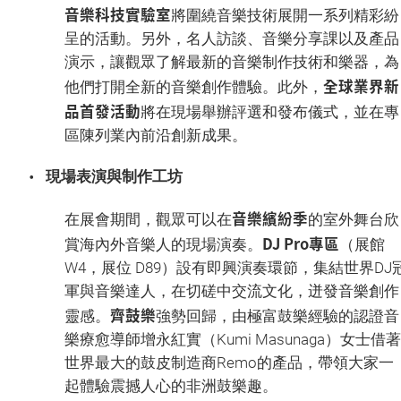
音樂科技實驗室
將圍繞音樂技術展開一系列精彩紛
呈的活動。另外，名人訪談、音樂分享課以及產品
演示，讓觀眾了解最新的音樂制作技術和樂器，為
全球業界新
他們打開全新的音樂創作體驗。此外，
品首發活動
將在現場舉辦評選和發布儀式，並在專
區陳列業內前沿創新成果。
現場表演與制作工坊
音樂繽紛季
在展會期間，觀眾可以在
的室外舞台欣
DJ Pro專區
賞海內外音樂人的現場演奏。
（展館
W4，展位 D89）設有即興演奏環節，集結世界DJ
軍與音樂達人，在切磋中交流文化，迸發音樂創作
齊鼓樂
靈感。
強勢回歸，由極富鼓樂經驗的認證音
樂療愈導師增永紅實（Kumi Masunaga）女士借著
世界最大的鼓皮制造商Remo的產品，帶領大家一
起體驗震撼人心的非洲鼓樂趣。