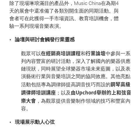
除了現場琳琅滿目的產品外，Music China在為期4
天的展會中還准備了各類別開生面的同期活動。與
會者可在此獲得一手市場資訊、教育培訓機會，體
驗一系列現場音樂表演。
論壇與研討會觸發行業靈感
在經銷商培訓課程
行業論壇
觀眾可以
和
中參與一系
列內容豐富的研討活動，深入了解國內的樂器供應
鏈現狀，同時展望全球樂器市場未來藍圖，以及表
演藝術行業與音樂培訓之間的協同效應。其他亮點
鋼琴高級
活動包括專為調律師提高調音技巧而設的
調律師培訓講座
由Upchord舉辦的上和弦
；以及
樂大會
，為觀眾提供音樂制作領域的技巧和豐富內
容。
現場展示動人心弦