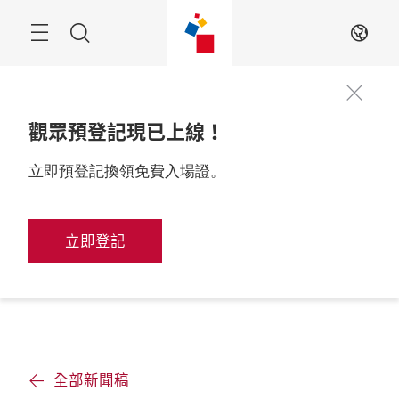
跳
過
搜
ZH
尋
觀眾預登記現已上線！
立即預登記換領免費入場證。
立即登記
全部新聞稿