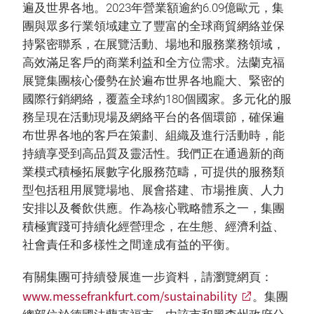
遍及世界各地。2023年營業額逾約6.09億歐元，集
團與眾多行業領域建立了豐富的全球商貿網絡並保
持緊密聯系，在展覽活動、場地和服務業務領域，
高效滿足客戶的商業利益和全方位需求。法蘭克福
展覽集團核心優勢在於遍布世界各地龐大、緊密的
國際行銷網絡，覆蓋全球約180個國家。多元化的服
務呈現在活動現場及網絡平台的各個環節，確保遍
布世界各地的客戶在策劃、組織及進行活動時，能
持續享受到高品質及靈活性。我們正在通過新的商
業模式積極拓展數字化服務范疇，可提供的服務類
型包括租用展覽場地、展會搭建、市場推廣、人力
安排以及餐飲供應。作為核心戰略體系之一，集團
積極實踐可持續化經營理念，在生態、經濟利益、
社會責任和多樣性之間達成有益的平衡。
有關集團可持續發展進一步資料，請瀏覽網頁：
www.messefrankfurt.com/sustainability
。集團