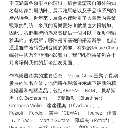
不僅涵蓋各類樂器的演出，還會邀請來自海外的知
名藝術家到場助陣，展示雅馬哈以及子品牌系列的
產品特色。近年來，展會不僅吸引了大量業內專業
觀眾的到訪，來展的音樂愛好者數量也大幅增加。
因此，我們期待能為來賓提供一個可以『深度體驗
雅馬哈』的場所，哪怕是零基礎的樂器新手，也能
通過雅馬哈感受到音樂的樂趣。有賴於Music China
輻射中國乃至亞洲的影響力，我們很期待能夠在十
月會場與我們的新老朋友見面。」
作為樂器產業的重要盛會，Music China匯聚了長期
參展的知名企業，他們將在現場展示旗下最新的精
良樂器和相關產品，包括ABRSM、 BAM、 貝希斯
坦（C. Bechstein）、 博蘭斯勒（Bluethner）、
Cremona Violin、達達裡奧（D’ Addario）、
Fazioli、 Fender、吉華（GEWA）、 Ibanez、津寶
（Jin Bao）、Martin Guitars、佩卓夫（Petrof）、
Pioneer DJ、 三益（Samick）、賽樂（Seiler）、