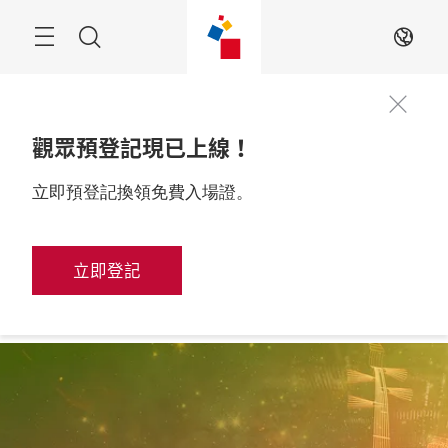
跳
過
搜
ZH
尋
觀眾預登記現已上線！
2026年10月28至31
立即預登記換領免費入場證。
展位申請
日

中國，上海
立即登記