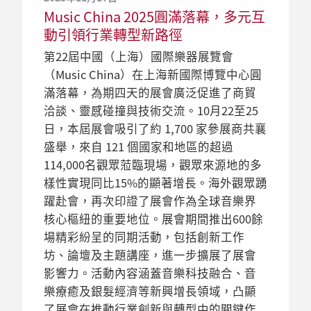
Music China 2025圓滿落幕，多元互
動引領行業轉型新路徑
第22屆中國（上海）國際樂器展覽會
（Music China）在上海新國際博覽中心圓
滿落幕，為期四天的展會廣泛促進了商貿
洽談、靈感碰撞與技術交流。10月22至25
日，本屆展會吸引了約 1,700 家參展商共襄
盛舉，來自 121 個國家和地區的超過
114,000名觀眾蒞臨現場，觀眾來源地的多
樣性實現同比15%的顯著增長。海外觀眾踴
躍赴會，再次印證了展會作為全球音樂界
核心樞紐的重要地位。展會期間推出600餘
場精彩紛呈的同期活動，包括創新工作
坊、論壇及主題講座，進一步擴展了展會
影響力。活動內容涵蓋音樂科技融合、音
樂療癒及銀髮經濟等新興增長領域，凸顯
了展會在推動行業創新與轉型中的關鍵作