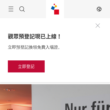
跳
過
搜
ZH
尋
觀眾預登記現已上線！
2026年10月28至31
立即預登記換領免費入場證。
媒體登記
日

中國，上海
立即登記