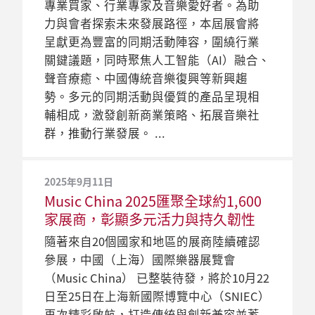
專業買家、行業專家及音樂愛好者。為助
力與會者探索未來發展路徑，本屆展會將
呈獻更為豐富的同期活動陣容，圍繞行業
關鍵議題，同時聚焦人工智能（AI）融合、
聲音療癒、中國傳統音樂復興等新興趨
勢。多元的同期活動與優質的產品呈現相
輔相成，激發創新商業策略、拓展音樂社
群，推動行業發展。
2025年9月11日
Music China 2025匯聚全球約1,600
家展商，彰顯多元活力與持久韌性
隨著來自20個國家和地區的展商陸續確認
參展，中國（上海）國際樂器展覽會
（Music China） 已整裝待發，將於10月22
日至25日在上海新國際博覽中心（SNIEC）
再次精彩啟航，打造傳統與創新兼容並蓄