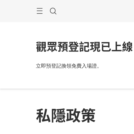
跳
過
搜
尋
觀眾預登記現已上線
立即預登記換領免費入場證。
私隱政策