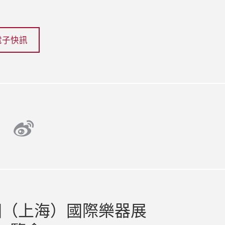
電子快訊
be
weibo
chat
國（上海）國際樂器展