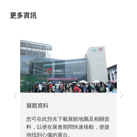
更多資訊
上
下
一
一
展館資料
旅
步
步
您可在此預先下載展館地圖及相關資
您
的旅
料，以便在展會期間快速移動，便捷
信
地找到心儀的展台。
要