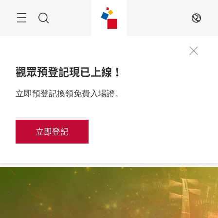
跳
過
搜
ZH
尋
觀眾預登記現已上線！
2026年10月28至31
立即預登記換領免費入場證。
展位申請
日

中國，上海
立即登記