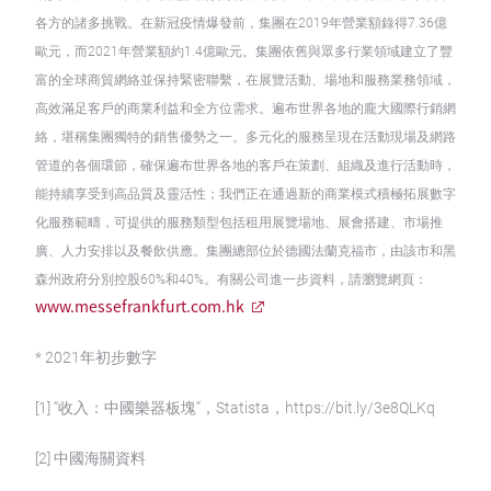
各方的諸多挑戰。在新冠疫情爆發前，集團在2019年營業額錄得7.36億
歐元，而2021年營業額約1.4億歐元。集團依舊與眾多行業領域建立了豐
富的全球商貿網絡並保持緊密聯繫，在展覽活動、場地和服務業務領域，
高效滿足客戶的商業利益和全方位需求。遍布世界各地的龐大國際行銷網
絡，堪稱集團獨特的銷售優勢之一。多元化的服務呈現在活動現場及網路
管道的各個環節，確保遍布世界各地的客戶在策劃、組織及進行活動時，
能持續享受到高品質及靈活性；我們正在通過新的商業模式積極拓展數字
化服務範疇，可提供的服務類型包括租用展覽場地、展會搭建、市場推
廣、人力安排以及餐飲供應。集團總部位於德國法蘭克福市，由該市和黑
森州政府分別控股60%和40%。有關公司進一步資料，請瀏覽網頁：
www.messefrankfurt.com.hk
* 2021年初步數字
[1] “收入：中國樂器板塊”，Statista，https://bit.ly/3e8QLKq
[2] 中國海關資料