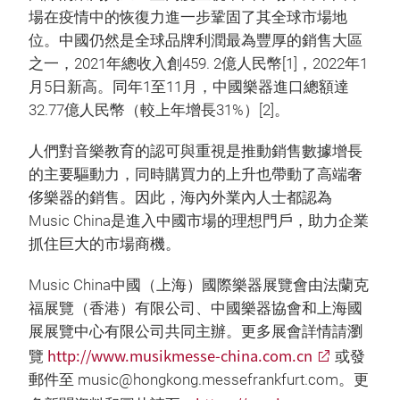
場在疫情中的恢復力進一步鞏固了其全球市場地
位。中國仍然是全球品牌利潤最為豐厚的銷售大區
之一，2021年總收入創459. 2億人民幣[1]，2022年1
月5日新高。同年1至11月，中國樂器進口總額達
32.77億人民幣（較上年增長31%）[2]。
人們對音樂教育的認可與重視是推動銷售數據增長
的主要驅動力，同時購買力的上升也帶動了高端奢
侈樂器的銷售。因此，海內外業內人士都認為
Music China是進入中國市場的理想門戶，助力企業
抓住巨大的市場商機。
Music China中國（上海）國際樂器展覽會由法蘭克
福展覽（香港）有限公司、中國樂器協會和上海國
展展覽中心有限公司共同主辦。更多展會詳情請瀏
http://www.musikmesse-china.com.cn
覽
或發
郵件至 music@hongkong.messefrankfurt.com。更