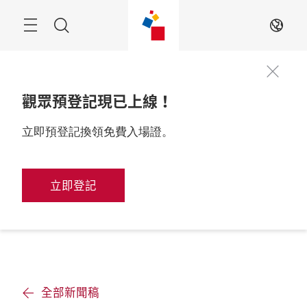
跳
過
搜
ZH
尋
觀眾預登記現已上線！
立即預登記換領免費入場證。
立即登記
全部新聞稿