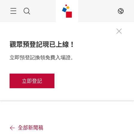
跳
過
搜
ZH
尋
觀眾預登記現已上線！
立即預登記換領免費入場證。
立即登記
全部新聞稿