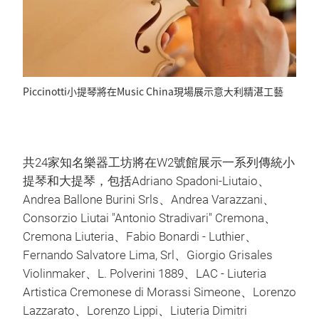
Piccinotti小提琴將在Music China現場展示意大利精湛工藝
共24家知名樂器工坊將在W2號館展示一系列傳統小
提琴和大提琴，包括Adriano Spadoni-Liutaio、
Andrea Ballone Burini Srls、Andrea Varazzani、
Consorzio Liutai "Antonio Stradivari" Cremona、
Cremona Liuteria、Fabio Bonardi - Luthier、
Fernando Salvatore Lima, Srl、Giorgio Grisales
Violinmaker、L. Polverini 1889、LAC - Liuteria
Artistica Cremonese di Morassi Simeone、Lorenzo
Lazzarato、Lorenzo Lippi、Liuteria Dimitri