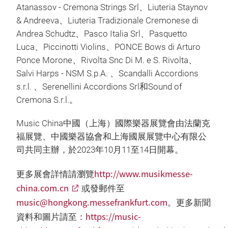
Atanassov - Cremona Strings Srl、Liuteria Staynov
& Andreeva、Liuteria Tradizionale Cremonese di
Andrea Schudtz、Pasco Italia Srl、Pasquetto
Luca、Piccinotti Violins、PONCE Bows di Arturo
Ponce Morone、Rivolta Snc Di M. e S. Rivolta、
Salvi Harps - NSM S.p.A. 、Scandalli Accordions
s.r.l. 、Serenellini Accordions Srl和Sound of
Cremona S.r.l.。
Music China中國（上海）國際樂器展覽會由法蘭克
福展覽、中國樂器協會和上海國展展覽中心有限公
司共同主辦，於2023年10月11至14日開幕。
http://www.musikmesse-
更多展會詳情請瀏覽
china.com.cn
或發郵件至
music@hongkong.messefrankfurt.com
。更多新聞
https://music-
資料和圖片請至：