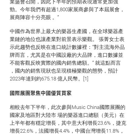
業盛會召開，因此下半年的預期表現通常更加強
勁。今年我們有超過1,800家展商參與了本屆展會，
展商陣容十分亮眼 。”
中國作為世界上最大的樂器生產國，在全球樂器產
業鏈的地位也讓產業對前景表示樂觀。 張菁女士表
示此趨勢也反映在進口統計數據裡：“對主流海外品
牌而言，尤其是在中國設廠的大品牌，進口數據並
不能客觀反映實際的國內銷售總額。” 就這點而言
，國內的銷售現狀也呈現積極樂觀的態勢，預計
2023年達到約675.18 億人民幣。[1]
國際展團聚焦中國優質買家
相較去年下半年，此次參與Music China國際展團的
國家及地區對大陸市 場的樂器進口總額（美元）在
上半年都有穩定增長，其中意大利增長23.6%，捷克
增長22.6%，法國增長4.4%，中國台灣增長11.8%，