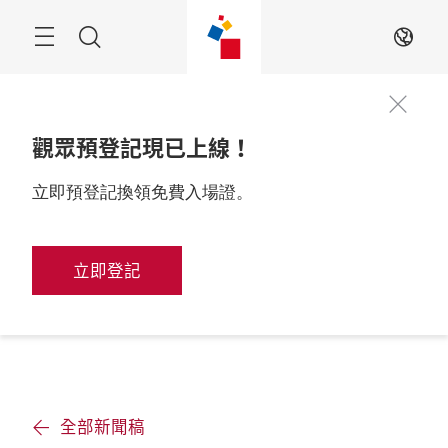
跳
過
搜
ZH
尋
觀眾預登記現已上線！
立即預登記換領免費入場證。
立即登記
全部新聞稿