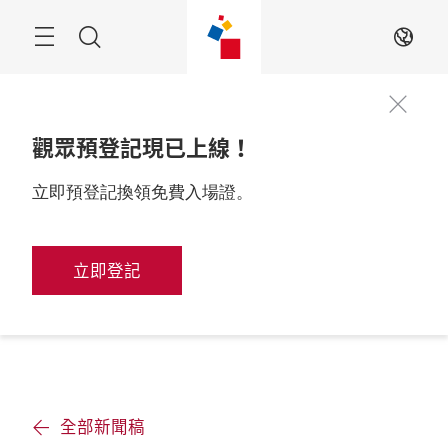
跳
過
搜
ZH
尋
觀眾預登記現已上線！
立即預登記換領免費入場證。
立即登記
全部新聞稿