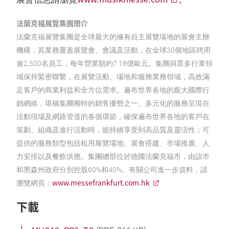
法蘭克福展覽集團簡介
法蘭克福展覽集團是全球最大的擁有自主展覽場地的展會主辦
機構，其業務覆蓋展覽會、會議及活動，在全球30個地區聘用
逾2,500名員工，每年營業額約7.18億歐元。集團與眾多行業領
域保持緊密聯繫，在展覽活動、場地和服務業務領域，高效滿
足客戶的商業利益和全方位需求。遍布世界各地的龐大國際行
銷網絡，堪稱集團獨特的銷售優勢之一。多元化的服務呈現在
活動現場及網路管道的各個環節，確保遍布世界各地的客戶在
策劃、組織及進行活動時，能持續享受到高品質及靈活性；可
提供的服務類型包括租用展覽場地、展會搭建、市場推廣、人
力安排以及餐飲供應。集團總部位於德國法蘭克福市，由該市
和黑森州政府分別控股60%和40%。有關公司進一步資料，請
www.messefrankfurt.com.hk
瀏覽網頁：
下載