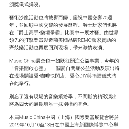
頒獎儀式揭曉。
藝術沙龍活動也將載譽而歸，慶祝中國交響70週
年，並回顧中國交響的發展歷程。爵士玩家們也將
在「爵士高手•樂壇爭霸」比賽中一展才藝。由世界
領先的打擊樂器製造商美國品牌REMO獨家贊助的
齊鼓樂活動也再度回到現場，帶來激情表演。
Music China展會也一如既往關注公益事業，今年的
「音樂開啟心靈」——關愛自閉症公益活動及演出將
在現場開設愛•咖啡快閃店、愛心DIY與捐贈儀式將
在此舉行。
別忘了還有現場的音樂繽紛季，不間斷的精彩演出
將為四天的展期增添一抹別樣的亮色。
本屆Music China中國（上海）國際樂器展覽會將於
2​​019年10月10至13日在中國上海新國際博覽中心舉