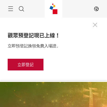
跳
過
搜
ZH
尋
觀眾預登記現已上線！
2026年10月28至31
立即預登記換領免費入場證。
更多資訊
日

中國，上海
立即登記