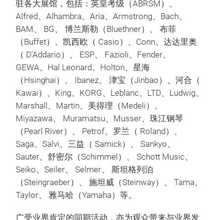
驻各大展馆，包括：英皇考级（ABRSM）、
Alfred、Alhambra、Aria、Armstrong、Bach、
BAM、 BG、 博兰斯勒（Bluethner）、 布菲
（Buffet）、凯西欧（ Casio）、Conn、达达里奥
（ D'Addario）、 ESP、 Fazioli、Fender、
GEWA、Hal Leonard、Holton、星海
（Hsinghai）、 Ibanez、 津宝（Jinbao）、河合（
Kawai）、King、KORG、Leblanc、LTD、Ludwig、
Marshall、Martin、美得理（Medeli）、
Miyazawa、 Muramatsu、Musser、珠江钢琴
（Pearl River）、 Petrof、罗兰（ Roland）、
Saga、Salvi、三益（ Samick）、 Sankyo、
Sauter、舒密尔（Schimmel）、 Schott Music、
Seiko、Seiler、 Selmer、 斯坦格列泊
（Steingraeber）、 施坦威（Steinway）、 Tama、
Taylor、 雅马哈（Yamaha）等。
广受业界肯定的同期活动，亦为观众带来与业界发