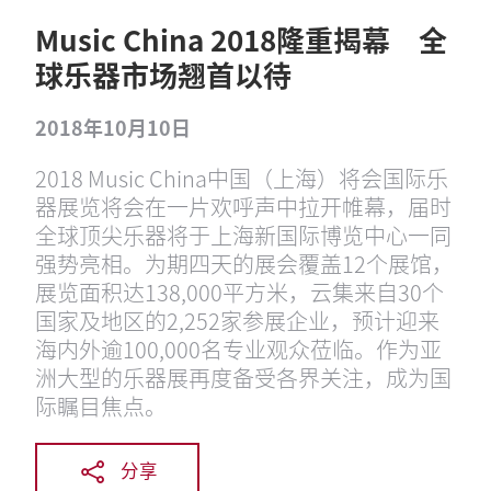
Music China 2018隆重揭幕 全
球乐器市场翘首以待
2018年10月10日
2018 Music China中国（上海）将会国际乐
器展览将会在一片欢呼声中拉开帷幕，届时
全球顶尖乐器将于上海新国际博览中心一同
强势亮相。为期四天的展会覆盖12个展馆，
展览面积达138,000平方米，云集来自30个
国家及地区的2,252家参展企业，预计迎来
海内外逾100,000名专业观众莅临。作为亚
洲大型的乐器展再度备受各界关注，成为国
际瞩目焦点。
分享