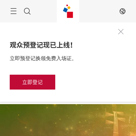
跳
过
搜
ZH
寻
观众预登记现已上线！
2026年10月28至31
立即预登记换领免费入场证。
展位申请
日

中国，上海
立即登记